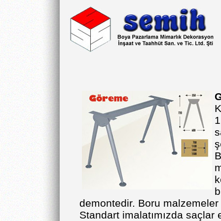
G
K
1
s
ş
B
m
k
b
demontedir. Boru malzemeler
Standart imalatımızda saçlar el